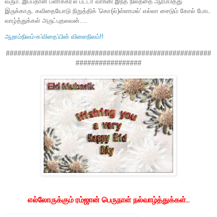
வரும்..இப்பதான் ப்ளாக்கர்'ல பட்டா வாங்கி
இந்த நிலத்தை ஆரம்பித்து
இருக்காரு. கவிதையோடு நிறுத்திக் 'கொ(ல்)ள்ளாமல்' எல்லா சைடும் கோல் போட
வாழ்த்துக்கள் அருட்புதலவன்....
ஆறாம்நிலம்-க'விதை'யின் விளைநிலம்!!
#####################################################
#################
எல்லோருக்கும் ரம்ஜான் பெருநாள் நல்வாழ்த்துக்கள்.
.