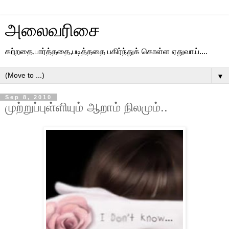
அலைவரிசை
கற்றதை,பார்த்ததை,படித்ததை பகிர்ந்துக் கொள்ள ஏதுவாய்....
▼
Sep 8, 2010
முற்றுப்புள்ளியும் ஆறாம் நிலமும்..