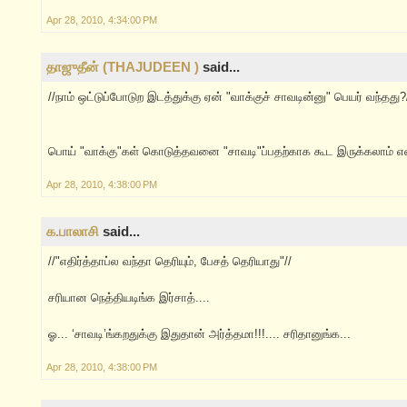
Apr 28, 2010, 4:34:00 PM
தாஜுதீன் (THAJUDEEN )
said...
//நாம் ஒட்டுப்போடுற இடத்துக்கு ஏன் "வாக்குச் சாவடின்னு" பெயர் வந்தது?
பொய் "வாக்கு"கள் கொடுத்தவனை "சாவடி"ப்பதற்காக கூட இருக்கலாம் என்
Apr 28, 2010, 4:38:00 PM
க.பாலாசி
said...
//"எதிர்த்தாப்ல வந்தா தெரியும், பேசத் தெரியாது"//
சரியான நெத்தியடிங்க இர்சாத்....
ஓ... ‘சாவடி’ங்கறதுக்கு இதுதான் அர்த்தமா!!!.... சரிதானுங்க...
Apr 28, 2010, 4:38:00 PM