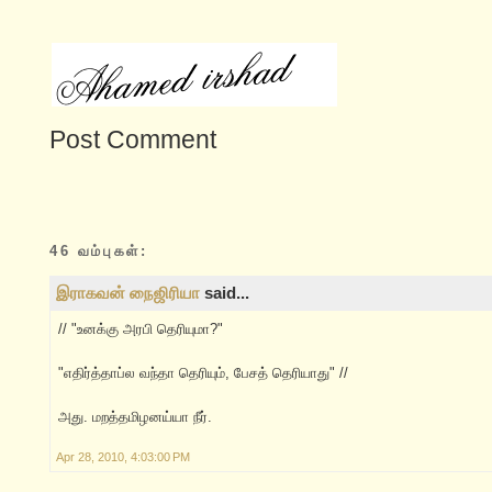
Post Comment
46 வம்புகள்:
இராகவன் நைஜிரியா
said...
// "உனக்கு அரபி தெரியுமா?"
"எதிர்த்தாப்ல வந்தா தெரியும், பேசத் தெரியாது" //
அது. மறத்தமிழனய்யா நீர்.
Apr 28, 2010, 4:03:00 PM