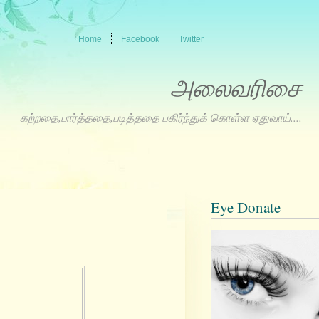
Home
Facebook
Twitter
அலைவரிசை
கற்றதை,பார்த்ததை,படித்ததை பகிர்ந்துக் கொள்ள ஏதுவாய்....
Eye Donate