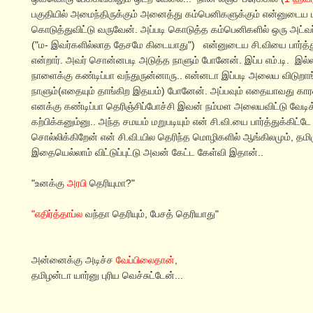
பகுதியில் அமைந்திருக்கும் அனைத்து கம்பெனிகளுக்கும் என்னுடை
கொடுத்துவிட்டு வருவேன். அப்படி கொடுத்த கம்பெனிகளில் ஒரு அட்வர
("ம- இவர்களில்லாத தேசமே கிடையாது") என்னுடைய சி.வியை பார்த்து
என்றார். அவர் சொன்னபடி அடுத்த நாளும் போனேன். இப்ப எம்.டி. இல்ல
நாளைக்கு கண்டிப்பா வந்துருன்னாரு.. என்னடா இப்படி அலைய விடுறாங்
நாளும்(எதையும் தாங்கிற இதயம்) போனேன். அப்பவும் எதையாவது காரண
எனக்கு கண்டிப்பா தெரிஞ்சிப்போச்சி இவன் நம்மள அலையவிட்டு வேடிக்
கற்பிக்கனும்னு.. அந்த சமயம் மறுபடியும் என் சி.வி.யை பார்த்துக்கிட்
சொல்லிக்கிறேன் என் சி.வி.யில தெரிந்த மொழிகளில் ஆங்கிலமும், தமிழும்
இதையெல்லாம் விட்டுப்புட்டு அவன் கேட்ட கேள்வி இதான்..
"உனக்கு
அரபி
தெரியுமா?"
"எதிர்த்தாப்ல
வந்தா தெரியும், பேசத் தெரியாது"
அன்னைக்கு அடிச்ச
வேப்பிலைதான்
,
தமிழன்டா யார்னு புரிய வெச்சுட்டேன்...