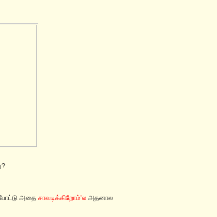
ு?
ப்போட்டு அதை
சாவடிக்கிறோம்'ல
அதனால