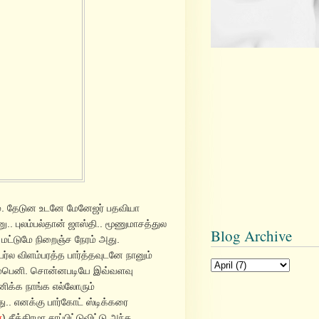
ம். தேடுன உடனே மேனேஜர் பதவியா
னு.. புலம்பல்தான் ஜாஸ்தி.. மூணுமாசத்துல
Blog Archive
் மட்டுமே நிறைஞ்ச நேரம் அது.
ர்ல விளம்பரத்த பார்த்தவுடனே நானும்
ம்பெனி. சொன்னபடியே இவ்வளவு
ிக்க நாங்க எல்லோரும்
.. எனக்கு பார்கோட் ஸ்டிக்கரை
்
) சீக்கிரமா சாப்பிட்டுவிட்டு அந்த