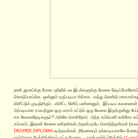
நான் துபாய்க்கு போன புதிதில் பல இடங்களுக்கு வேலை தேடிப்போனோ
கொடுப்பாய்ங்க. ஒன்னும் உருப்படியா சிக்கல.. வந்து ரெண்டு மாசமாச்சு
விசிட்டும் முடிஞ்சிரும்.. விசிட்ட ரினீவ் பண்ணனும்.. இப்படிய கவலைகள
அப்படியான சமயத்துல ஒரு மாசம் மட்டும் ஒரு வேலை இருக்குன்னு பேப்ப
சக வேலைதேடிகளும்? அங்கே சென்றோம். அந்த கம்பெனி கார்கோ க
சம்பளம், இதான் வேலை என்றார்கள்.அதன்படியே கொடுத்தார்கள்.{கவன
DEGREE,DIPLOMA
படித்தவர்கள்..}வேலையும் நல்லபடியாகவே போனது
ஒவ்வொரு பேக்கிங்கிலும் ஒட்ற வேலை... நான் லஞ்ச் ப்ரேக்கில் (
1 ஹவர